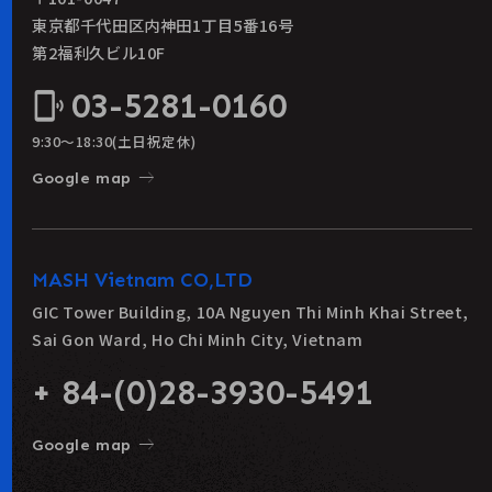
東京都千代田区内神田1丁目5番16号
第2福利久ビル10F
03-5281-0160
phonelink_ring
9:30〜18:30(土日祝定休)
east
Google map
MASH Vietnam CO,LTD
GIC Tower Building, 10A Nguyen Thi Minh Khai Street,
Sai Gon Ward, Ho Chi Minh City, Vietnam
+ 84-(0)28-3930-5491
east
Google map