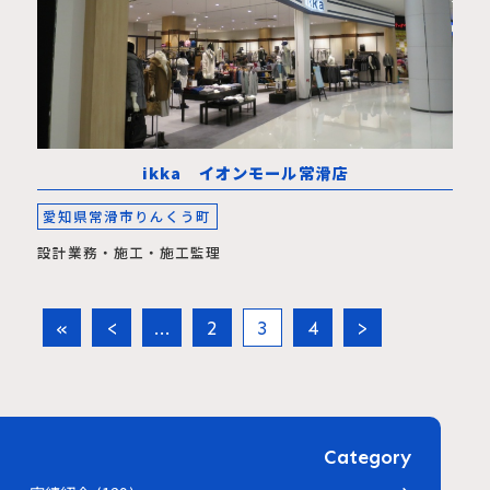
ikka イオンモール常滑店
愛知県常滑市りんくう町
設計業務・施工・施工監理
«
<
...
2
3
4
>
Category