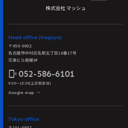
株式会社 マッシュ
Head office (Nagoya)
〒450-0002
名古屋市中村区名駅五丁目16番17号
花車ビル南館9F
052-586-6101
phonelink_ring
9:30〜18:30(土日祝定休)
east
Google map
Tokyo office
〒101-0047