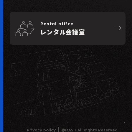
Rental office
east
レンタル会議室
Privacy policy
©MASH All Rights Reserved.