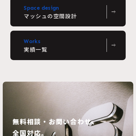
Space design
east
マッシュの空間設計
Works
east
実績一覧
無料相談・お問い合わせ、
全国対応。