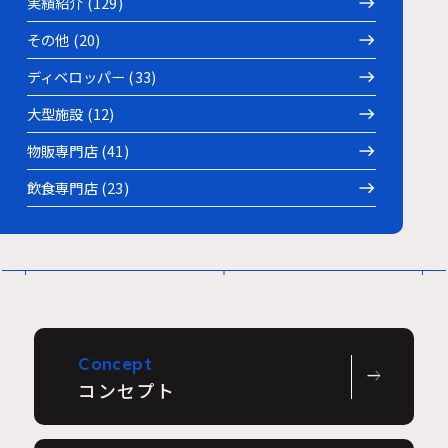
実績紹介 (129)
その他 (20)
ディベロッパー (33)
大型施設 (12)
物販専門店 (41)
飲食専門店 (23)
Concept
east
コンセプト