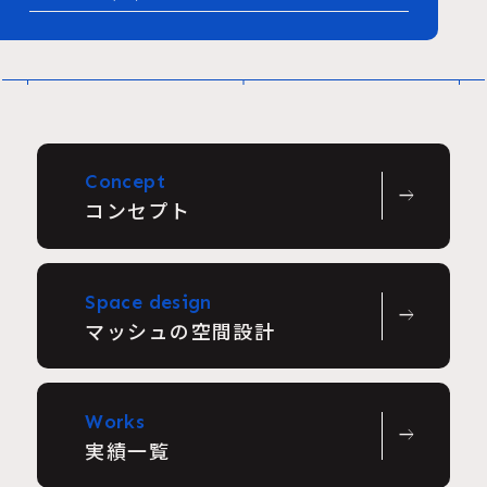
Concept
east
コンセプト
Space design
east
マッシュの空間設計
Works
east
実績一覧