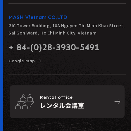
MASH Vietnam CO,LTD
GIC Tower Building, 10A Nguyen Thi Minh Khai Street,
Sai Gon Ward, Ho Chi Minh City, Vietnam
+ 84-(0)28-3930-5491
east
Google map
Rental office
east
レンタル会議室