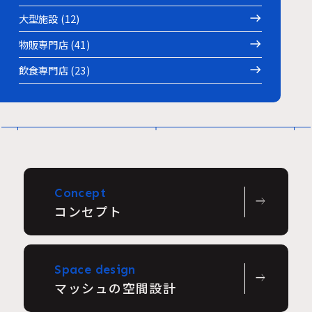
大型施設 (12)
物販専門店 (41)
飲食専門店 (23)
Concept
east
コンセプト
Space design
east
マッシュの空間設計