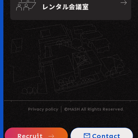
east
レンタル会議室
Privacy policy
©MASH All Rights Reserved.
Recruit
Contact
mail_outline
east