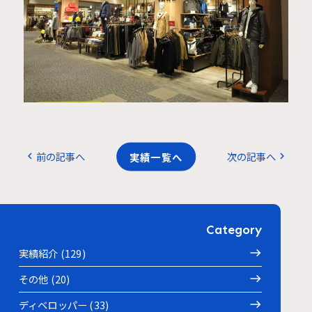
前の記事へ
実績一覧へ
次の記事へ
chevron_left
chevron_right
Category
実績紹介 (129)
その他 (20)
ディベロッパー (33)