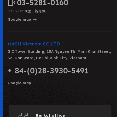
03-5281-0160
phonelink_ring
9:30〜18:30(土日祝定休)
east
Google map
MASH Vietnam CO,LTD
GIC Tower Building, 10A Nguyen Thi Minh Khai Street,
Sai Gon Ward, Ho Chi Minh City, Vietnam
+ 84-(0)28-3930-5491
east
Google map
Rental office