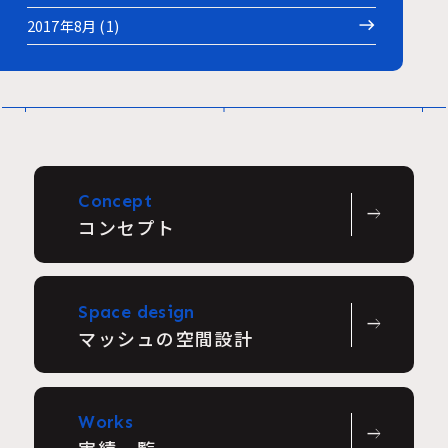
2017年8月 (1)
Concept
east
コンセプト
Space design
east
マッシュの空間設計
Works
east
実績一覧