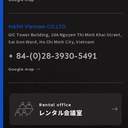
MASH Vietnam CO,LTD
GIC Tower Building, 10A Nguyen Thi Minh Khai Street,
Sai Gon Ward, Ho Chi Minh City, Vietnam
+ 84-(0)28-3930-5491
east
Google map
Rental office
east
レンタル会議室