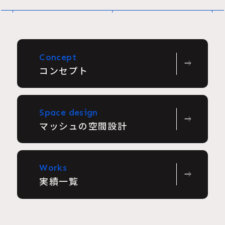
Concept
east
コンセプト
Space design
east
マッシュの空間設計
Works
east
実績一覧