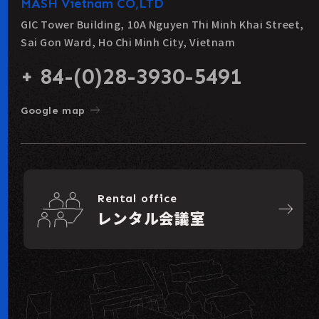
MASH Vietnam CO,LTD
GIC Tower Building, 10A Nguyen Thi Minh Khai Street,
Sai Gon Ward, Ho Chi Minh City, Vietnam
+ 84-(0)28-3930-5491
east
Google map
Rental office
east
レンタル会議室