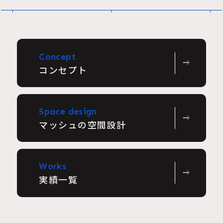
Concept
east
コンセプト
Space design
east
マッシュの空間設計
Works
east
実績一覧