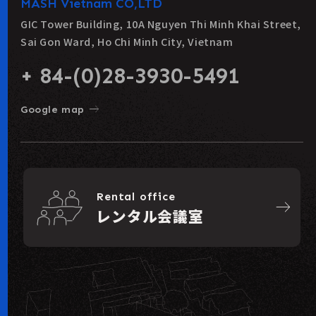
MASH Vietnam CO,LTD
GIC Tower Building, 10A Nguyen Thi Minh Khai Street,
Sai Gon Ward, Ho Chi Minh City, Vietnam
+ 84-(0)28-3930-5491
east
Google map
Rental office
east
レンタル会議室